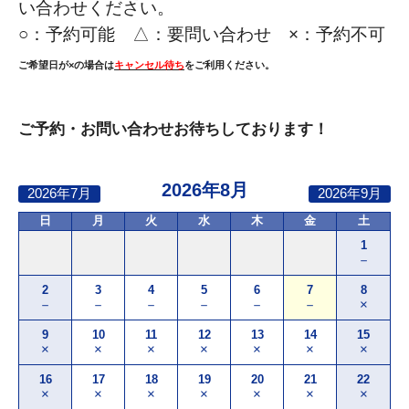
い合わせください。
○：
予約可能 △：要問い合わせ ×：予約不可
ご希望日が×の場合は
キャンセル待ち
をご利用ください。
ご予約・お問い合わせお待ちしております！
2026年8月
2026年7月
2026年9月
日
月
火
水
木
金
土
1
－
2
3
4
5
6
7
8
－
－
－
－
－
－
×
9
10
11
12
13
14
15
×
×
×
×
×
×
×
16
17
18
19
20
21
22
×
×
×
×
×
×
×