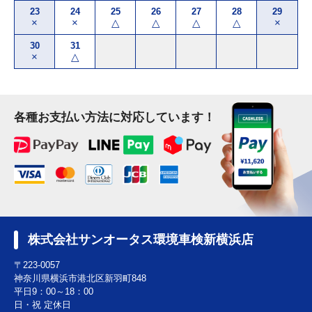
23
24
25
26
27
28
29
×
×
△
△
△
△
×
30
31
×
△
各種お支払い方法に対応しています！
株式会社サンオータス環境車検新横浜店
〒223-0057
神奈川県横浜市港北区新羽町848
平日9：00～18：00
日・祝 定休日