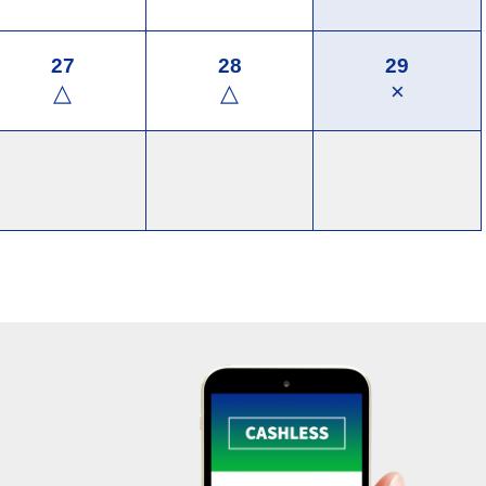
27
28
29
×
△
△