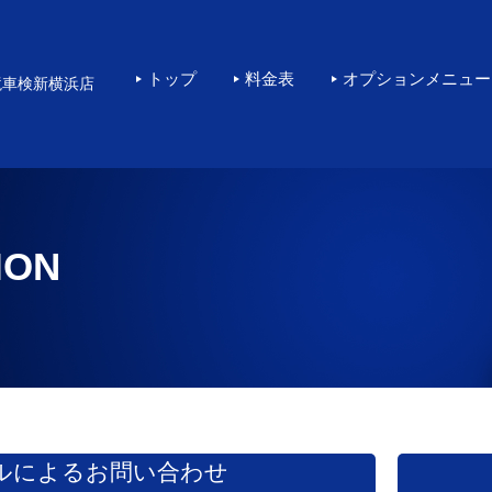
横浜で高品質なKeePe
トップ
料金表
オプションメニュー
境車検新横浜店
ION
ルによるお問い合わせ