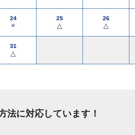
24
25
26
×
△
△
31
△
方法に対応しています！