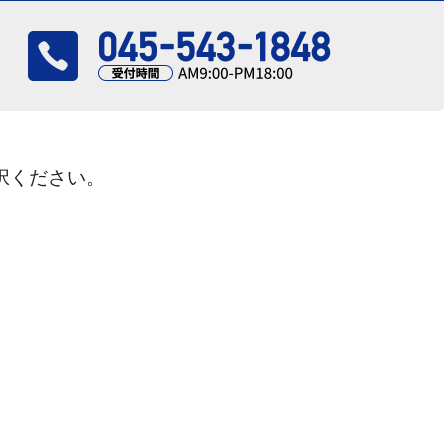
択ください。
さい！