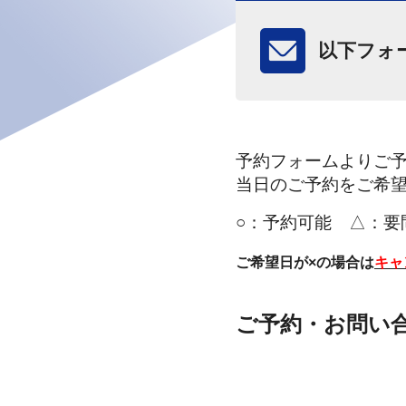
以下フォ
予約フォームよりご
当日のご予約をご希
○：
予約可能 △：要
ご希望日が×の場合は
キャ
安心の施工
Keeper
ご予約・お問い