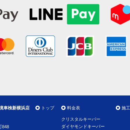
境車検新横浜店
トップ
料金表
施
クリスタルキーパー
ダイヤモンドキーパー
848