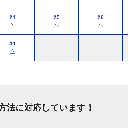
24
25
26
×
△
△
31
△
方法に対応しています！