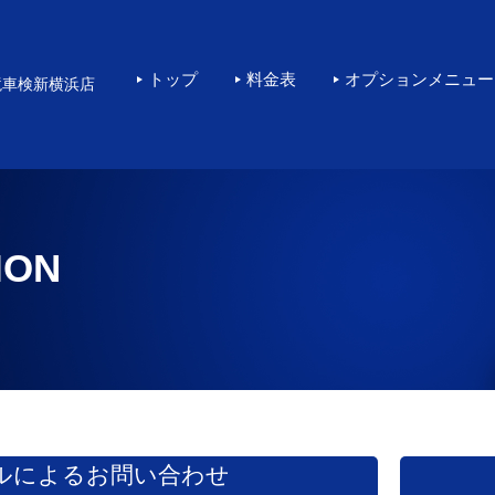
横浜で高品質なKeePe
トップ
料金表
オプションメニュー
境車検新横浜店
ION
ルによるお問い合わせ