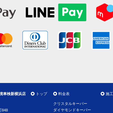
境車検新横浜店
トップ
料金表
施
クリスタルキーパー
ダイヤモンドキーパー
848