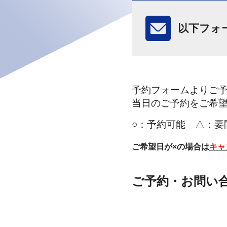
以下フォ
予約フォームよりご
当日のご予約をご希
○：
予約可能 △：要
ご希望日が×の場合は
キャ
安心の施工
Keeper
ご予約・お問い