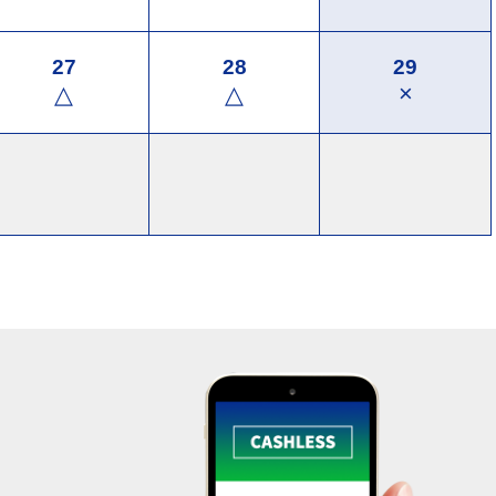
27
28
29
×
△
△