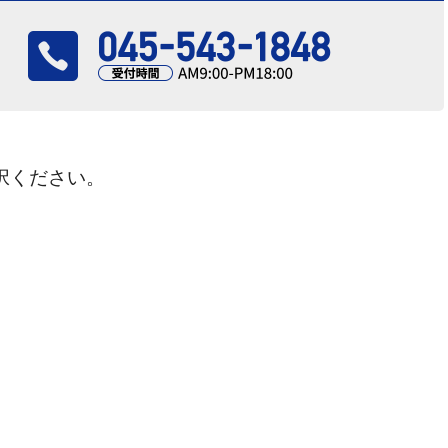
択ください。
さい！