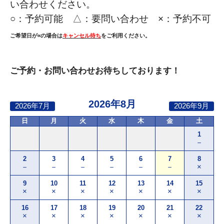
い合わせください。
○：
予約可能 △：要問い合わせ ×：予約不可
ご希望日が×の場合は
キャンセル待ち
をご利用ください。
ご予約・お問い合わせお待ちしております！
2026年8月
2026年7月
2026年9月
日
月
火
水
木
金
土
1
－
2
3
4
5
6
7
8
－
－
－
－
－
－
×
9
10
11
12
13
14
15
×
×
×
×
×
×
×
16
17
18
19
20
21
22
×
×
×
×
×
×
×