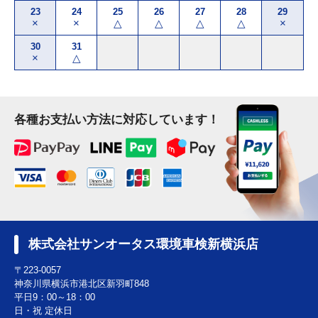
23
24
25
26
27
28
29
×
×
△
△
△
△
×
30
31
×
△
各種お支払い方法に対応しています！
株式会社サンオータス環境車検新横浜店
〒223-0057
神奈川県横浜市港北区新羽町848
平日9：00～18：00
日・祝 定休日