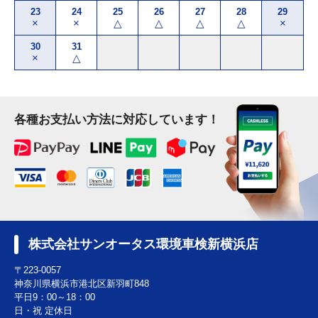
23
24
25
26
27
28
29
×
×
△
△
△
△
×
30
31
×
△
各種お支払い方法に対応しています！
株式会社サンオータス環境車検新横浜店
〒223-0057
神奈川県横浜市港北区新羽町848
平日9：00～18：00
日・祝 定休日