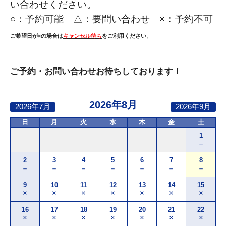
い合わせください。
○：
予約可能 △：要問い合わせ ×：予約不可
ご希望日が×の場合は
キャンセル待ち
をご利用ください。
ご予約・お問い合わせお待ちしております！
2026年8月
2026年7月
2026年9月
日
月
火
水
木
金
土
1
－
2
3
4
5
6
7
8
－
－
－
－
－
－
－
9
10
11
12
13
14
15
×
×
×
×
×
×
×
16
17
18
19
20
21
22
×
×
×
×
×
×
×