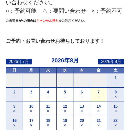
い合わせください。
○：
予約可能 △：要問い合わせ ×：予約不可
ご希望日が×の場合は
キャンセル待ち
をご利用ください。
ご予約・お問い合わせお待ちしております！
2026年8月
2026年7月
2026年9月
日
月
火
水
木
金
土
1
－
2
3
4
5
6
7
8
－
－
－
－
－
－
×
9
10
11
12
13
14
15
×
×
×
×
×
×
×
16
17
18
19
20
21
22
×
×
×
×
×
×
×