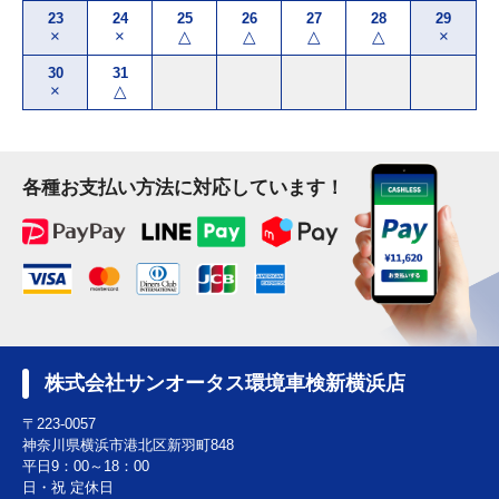
23
24
25
26
27
28
29
×
×
△
△
△
△
×
30
31
×
△
各種お支払い方法に対応しています！
株式会社サンオータス環境車検新横浜店
〒223-0057
神奈川県横浜市港北区新羽町848
平日9：00～18：00
日・祝 定休日