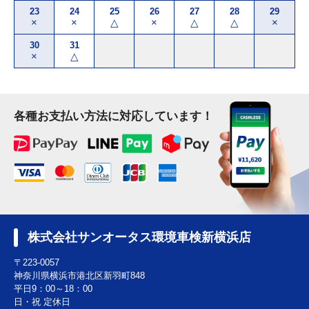
23
24
25
26
27
28
29
×
×
△
×
△
△
×
30
31
×
△
各種お支払い方法に対応しています！
株式会社サンオータス環境車検新横浜店
〒223-0057
神奈川県横浜市港北区新羽町848
平日9：00～18：00
日・祝 定休日