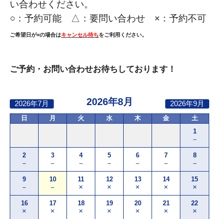
い合わせください。
○：
予約可能 △：要問い合わせ ×：予約不可
ご希望日が×の場合は
キャンセル待ち
をご利用ください。
ご予約・お問い合わせお待ちしております！
2026年8月
2026年7月
2026年9月
日
月
火
水
木
金
土
1
－
2
3
4
5
6
7
8
－
－
－
－
－
－
－
9
10
11
12
13
14
15
－
－
×
×
×
×
×
16
17
18
19
20
21
22
×
×
×
×
×
×
×