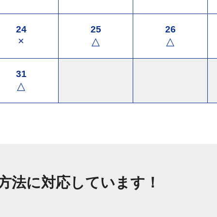
24
25
26
×
△
△
31
△
方法に対応しています！