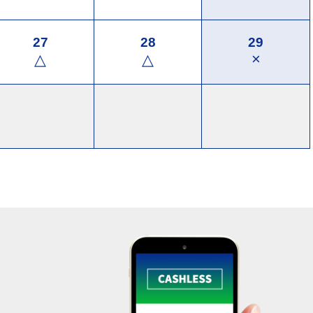
27
28
29
×
△
△