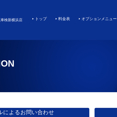
横浜で高品質なKeePe
トップ
料金表
オプションメニュー
境車検新横浜店
ION
ルによるお問い合わせ