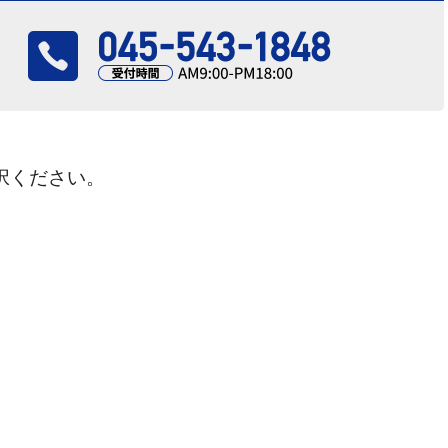
択ください。
さい！