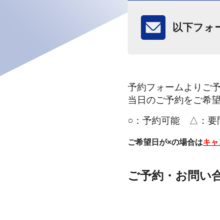
以下フォ
予約フォームよりご
当日のご予約をご希
○：
予約可能 △：要
ご希望日が×の場合は
キャ
安心の施工
Keeper
ご予約・お問い