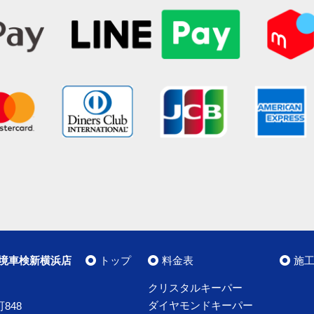
境車検新横浜店
トップ
料金表
施
クリスタルキーパー
ダイヤモンドキーパー
848