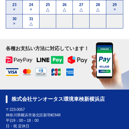
23
24
25
26
27
28
29
×
×
△
△
△
△
×
30
31
×
△
各種お支払い方法に対応しています！
株式会社サンオータス環境車検新横浜店
〒223-0057
神奈川県横浜市港北区新羽町848
平日9：00～18：00
日・祝 定休日