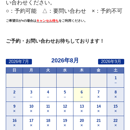
い合わせください。
○：
予約可能 △：要問い合わせ ×：予約不可
ご希望日が×の場合は
キャンセル待ち
をご利用ください。
ご予約・お問い合わせお待ちしております！
2026年8月
2026年7月
2026年9月
日
月
火
水
木
金
土
1
－
2
3
4
5
6
7
8
－
－
－
－
－
×
×
9
10
11
12
13
14
15
×
×
×
×
×
×
×
16
17
18
19
20
21
22
×
×
×
×
×
×
×