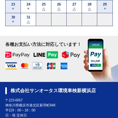
23
24
25
26
27
28
29
×
×
△
△
△
△
×
30
31
×
△
各種お支払い方法に対応しています！
株式会社サンオータス環境車検新横浜店
〒223-0057
神奈川県横浜市港北区新羽町848
平日9：00～18：00
日・祝 定休日