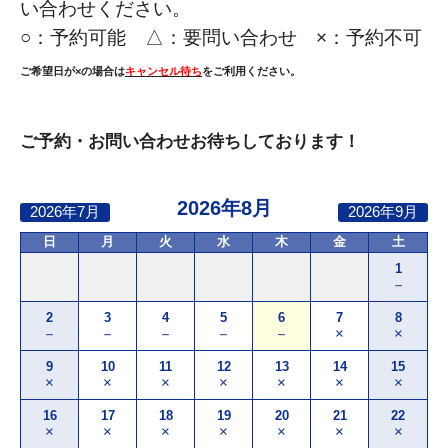
い合わせください。
○：
予約可能 △：要問い合わせ ×：予約不可
ご希望日が×の場合は
キャンセル待ち
をご利用ください。
ご予約・お問い合わせお待ちしております！
2026年8月
2026年7月
2026年9月
日
月
火
水
木
金
土
1
－
2
3
4
5
6
7
8
－
－
－
－
－
×
×
9
10
11
12
13
14
15
×
×
×
×
×
×
×
16
17
18
19
20
21
22
×
×
×
×
×
×
×