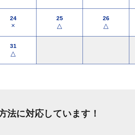
24
25
26
×
△
△
31
△
方法に対応しています！