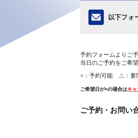
以下フォ
予約フォームよりご
当日のご予約をご希
○：
予約可能 △：要
ご希望日が×の場合は
キャ
安心の施工
Keeper
ご予約・お問い