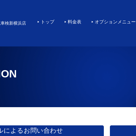
横浜で高品質なKeePe
トップ
料金表
オプションメニュー
境車検新横浜店
ION
ルによるお問い合わせ