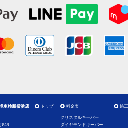
境車検新横浜店
トップ
料金表
施
クリスタルキーパー
ダイヤモンドキーパー
848