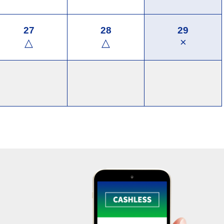
27
28
29
×
△
△