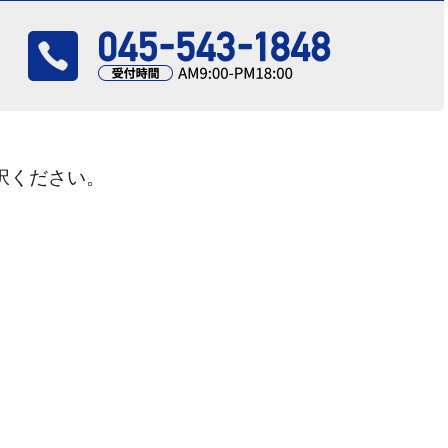
択ください。
さい！