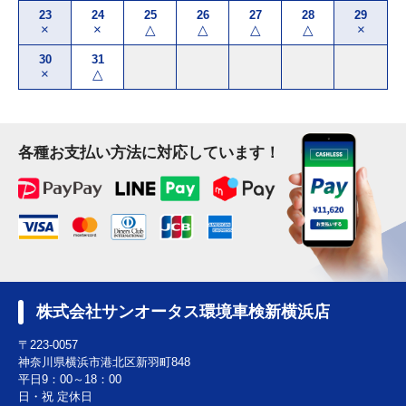
23
24
25
26
27
28
29
×
×
△
△
△
△
×
30
31
×
△
各種お支払い方法に対応しています！
株式会社サンオータス環境車検新横浜店
〒223-0057
神奈川県横浜市港北区新羽町848
平日9：00～18：00
日・祝 定休日