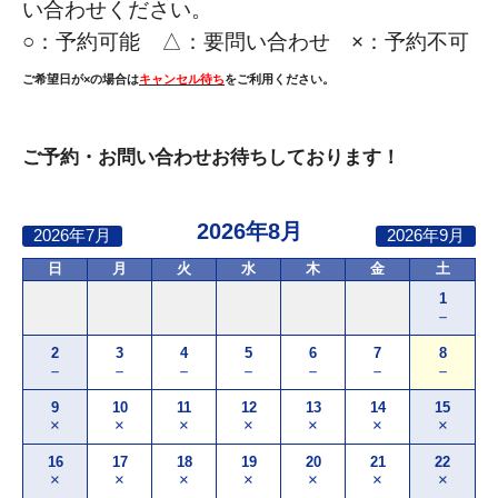
い合わせください。
○：
予約可能 △：要問い合わせ ×：予約不可
ご希望日が×の場合は
キャンセル待ち
をご利用ください。
ご予約・お問い合わせお待ちしております！
2026年8月
2026年7月
2026年9月
日
月
火
水
木
金
土
1
－
2
3
4
5
6
7
8
－
－
－
－
－
－
－
9
10
11
12
13
14
15
×
×
×
×
×
×
×
16
17
18
19
20
21
22
×
×
×
×
×
×
×