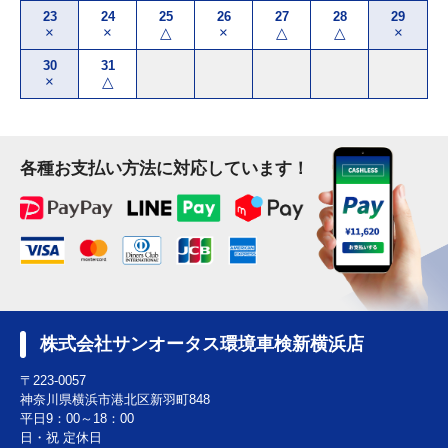
23
24
25
26
27
28
29
×
×
△
×
△
△
×
30
31
×
△
各種お支払い方法に対応しています！
株式会社サンオータス環境車検新横浜店
〒223-0057
神奈川県横浜市港北区新羽町848
平日9：00～18：00
日・祝 定休日