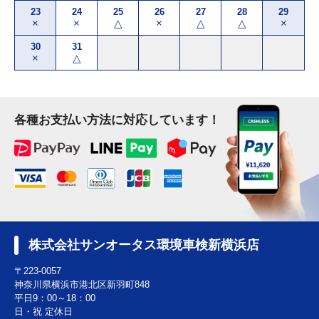
23
24
25
26
27
28
29
×
×
△
×
△
△
×
30
31
×
△
各種お支払い方法に対応しています！
株式会社サンオータス環境車検新横浜店
〒223-0057
神奈川県横浜市港北区新羽町848
平日9：00～18：00
日・祝 定休日