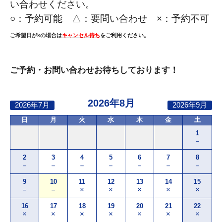
い合わせください。
○：
予約可能 △：要問い合わせ ×：予約不可
ご希望日が×の場合は
キャンセル待ち
をご利用ください。
ご予約・お問い合わせお待ちしております！
2026年8月
2026年7月
2026年9月
日
月
火
水
木
金
土
1
－
2
3
4
5
6
7
8
－
－
－
－
－
－
－
9
10
11
12
13
14
15
－
－
×
×
×
×
×
16
17
18
19
20
21
22
×
×
×
×
×
×
×