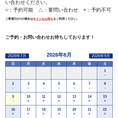
い合わせください。
○：
予約可能 △：要問い合わせ ×：予約不可
ご希望日が×の場合は
キャンセル待ち
をご利用ください。
ご予約・お問い合わせお待ちしております！
2026年8月
2026年7月
2026年9月
日
月
火
水
木
金
土
1
－
2
3
4
5
6
7
8
－
－
－
－
－
－
－
9
10
11
12
13
14
15
－
×
×
×
×
×
×
16
17
18
19
20
21
22
×
×
×
×
×
×
×