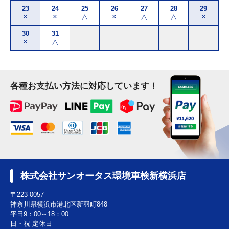
23
24
25
26
27
28
29
×
×
△
×
△
△
×
30
31
×
△
各種お支払い方法に対応しています！
株式会社サンオータス環境車検新横浜店
〒223-0057
神奈川県横浜市港北区新羽町848
平日9：00～18：00
日・祝 定休日