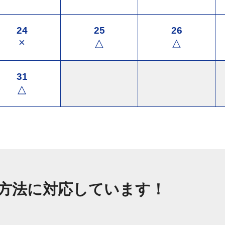
24
25
26
×
△
△
31
△
方法に対応しています！