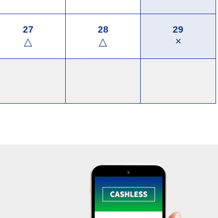
27
28
29
×
△
△