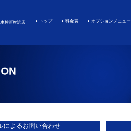
横浜で高品質なKeePe
トップ
料金表
オプションメニュー
境車検新横浜店
ION
ルによるお問い合わせ