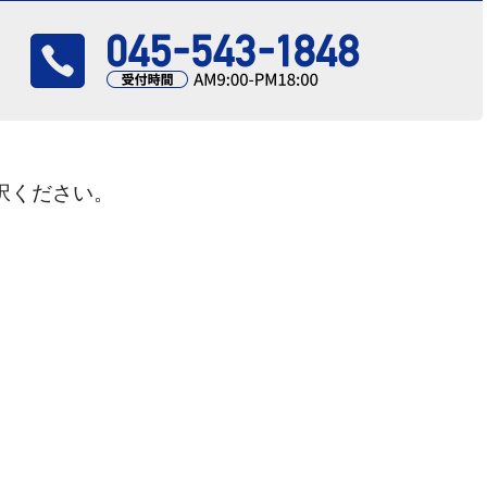
択ください。
さい！