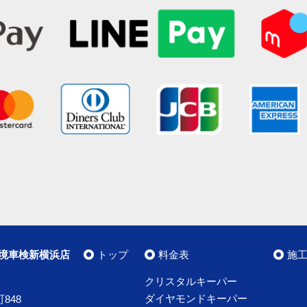
境車検新横浜店
トップ
料金表
施
クリスタルキーパー
ダイヤモンドキーパー
848