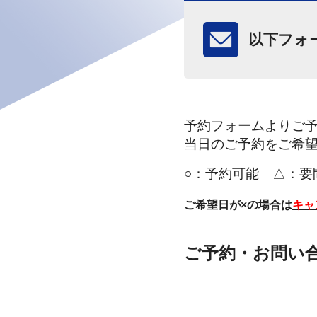
以下フォ
予約フォームよりご
当日のご予約をご希
○：
予約可能 △：要
ご希望日が×の場合は
キャ
安心の施工
Keeper
ご予約・お問い