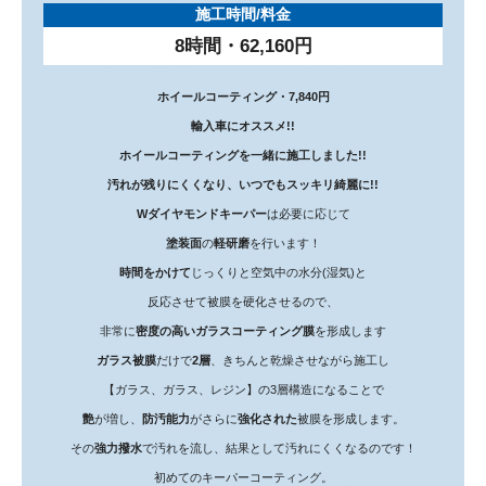
施工時間/料金
8時間・62,160円
ホイールコーティング・7,840円
輸入車にオススメ!!
ホイールコーティングを一緒に施工しました!!
汚れが残りにくくなり、いつでもスッキリ綺麗に!!
W
ダイヤモンドキーパー
は必要に応じて
塗装面
の
軽研磨
を行います！
時間をかけて
じっくりと空気中の水分(湿気)と
反応させて被膜を硬化させるので、
非常に
密度の高いガラスコーティング膜
を形成します
ガラス被膜
だけで
2層
、きちんと乾燥させながら施工し
【ガラス、ガラス、レジン】の3層構造になることで
艶
が増し、
防汚能力
がさらに
強化された
被膜を形成します。
その
強力撥水
で汚れを流し、結果として汚れにくくなるのです！
初めてのキーパーコーティング。