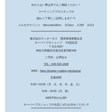
分からない事は何でもご相談ください！
コーティングプロスタッフが
細かく丁寧にご説明します(^-^)
メルセデスベンツ
MercedesBenz EClass Ｅ200 Ｓ213
**************************************************
株式会社サンオータス 環境車検新横浜店
キーパープロショップ EX認定店
〒223-0057
神奈川県横浜市港北区新羽町848
ご予約・お問合せ
TEL：045-543-1848
WEB：
https://keeper-coating.yokohama/
営業時間
8:00〜19:00（月、火、水、木、金、土）
9:00～18:00（日、祝）
WEB予約がお得!!
キーパープロショップの当店にぜひお任せください!!
**************************************************