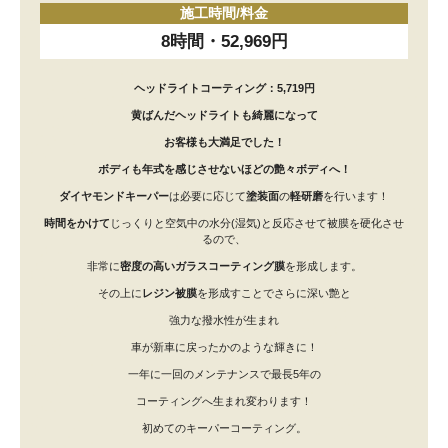
施工時間/料金
8時間・52,969円
ヘッドライトコーティング：5,719円
黄ばんだヘッドライトも綺麗になって
お客様も大満足でした！
ボディも年式を感じさせないほどの艶々ボディへ！
ダイヤモンドキーパー
は必要に応じて
塗装面
の
軽研磨
を行います！
時間をかけて
じっくりと空気中の水分(湿気)と反応させて被膜を硬化させ
るので、
非常に
密度の高いガラスコーティング膜
を形成します。
その上に
レジン被膜
を形成すことでさらに深い艶と
強力な撥水性が生まれ
車が新車に戻ったかのような輝きに！
一年に一回のメンテナンスで最長5年の
コーティングへ生まれ変わります！
初めてのキーパーコーティング。