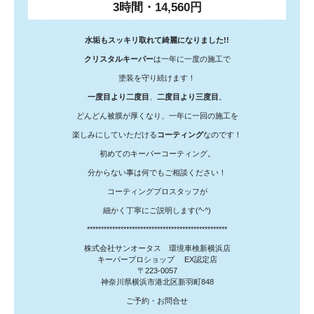
3時間・14,560円
水垢もスッキリ取れて綺麗になりました!!
クリスタルキーパー
は一年に一度の施工で
塗装を守り続けます！
一度目より二度目
、
二度目より三度目
。
どんどん被膜が厚くなり、一年に一回の施工を
楽しみにしていただける
コーティング
なのです！
初めてのキーパーコーティング。
分からない事は何でもご相談ください！
コーティングプロスタッフが
細かく丁寧にご説明します(^-^)
**************************************************
株式会社サンオータス 環境車検新横浜店
キーパープロショップ EX認定店
〒223-0057
神奈川県横浜市港北区新羽町848
ご予約・お問合せ