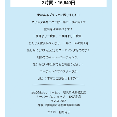
3時間・16,640円
艶のあるブラックに甦りました!!
クリスタルキーパー
は一年に一度の施工で
塗装を守り続けます！
一度目より二度目
、
二度目より三度目
。
どんどん被膜が厚くなり、一年に一回の施工を
楽しみにしていただける
コーティング
なのです！
初めてのキーパーコーティング。
分からない事は何でもご相談ください！
コーティングプロスタッフが
細かく丁寧にご説明します(^-^)
**************************************************
株式会社サンオータス 環境車検新横浜店
キーパープロショップ EX認定店
〒223-0057
神奈川県横浜市港北区新羽町848
ご予約・お問合せ