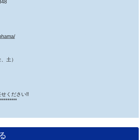
48
kohama/
、金、土）
せください!!
*********
る