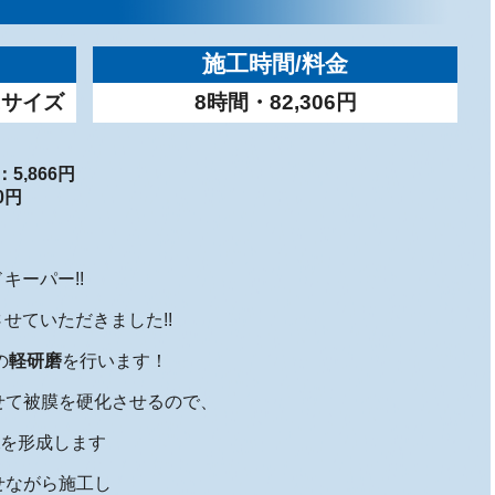
施工時間/料金
Lサイズ
8時間・82,306円
,866円
0円
キーパー!!
せていただきました!!
の
軽研磨
を行います！
せて被膜を硬化させるので、
を形成します
せながら施工し