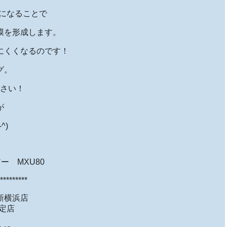
になることで
膜を形成します。
にくくなるのです！
グ。
さい！
が
^)
ー MXU80
*********
新横浜店
定店