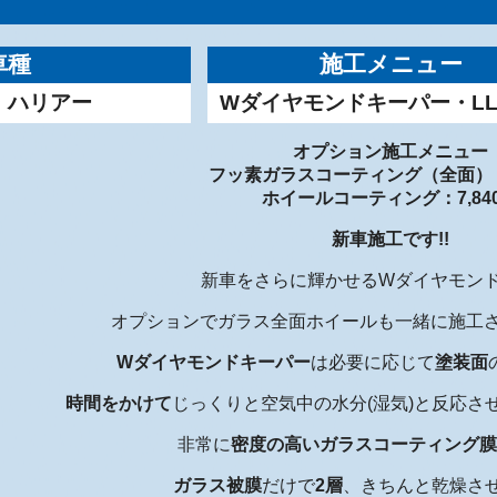
車種
施工メニュー
・ハリアー
Wダイヤモンドキーパー・L
オプション施工メニュー
フッ素ガラスコーティング（全面）：5
ホイールコーティング：7,84
新車施工です!!
新車をさらに輝かせるWダイヤモンド
オプションでガラス全面ホイールも一緒に施工さ
W
ダイヤモンドキーパー
は必要に応じて
塗装面
時間をかけて
じっくりと空気中の水分(湿気)と反応さ
非常に
密度の高いガラスコーティング膜
ガラス被膜
だけで
2層
、きちんと乾燥さ