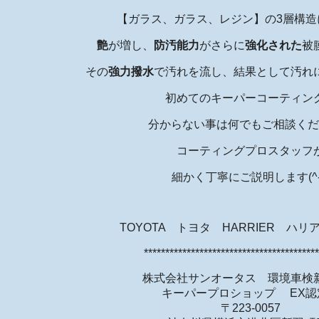
【ガラス、ガラス、レジン】の3層構造
艶
が増し、
防汚能力
がさらに
強化された
被
その
強力撥水
で汚れを流し、結果として汚れ
初めてのキーパーコーティン
分からない事は何でもご相談くだ
コーティングプロスタッフ
細かく丁寧にご説明します(^-
TOYOTA トヨタ HARRIER ハリア
*****************************************
株式会社サンオータス 環境車検
キーパープロショップ EX認
〒223-0057