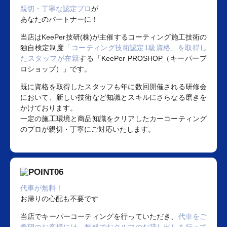
親切・丁寧な認定プロ
が
あなたのパートナーに！
当店はKeePer技研(株)が主催するコーティング施工技術の
独自検定制度
「コーティング技術認定1級資格」を取得し
たスタッフが在籍
する「KeePer PROSHOP（キーパープ
ロショップ）」です。
既に資格を取得したスタッフも年に数回開催される研修会
において、新しい技術など知識とスキルにさらなる磨きを
かけております。
一定の施工環境と商品知識をクリアしたカーコーティング
のプロが親切・丁寧にご対応いたします。
代車が無料！
お帰りの心配も不要です
当店でキーパーコーティングを行っていただき、
代車をご