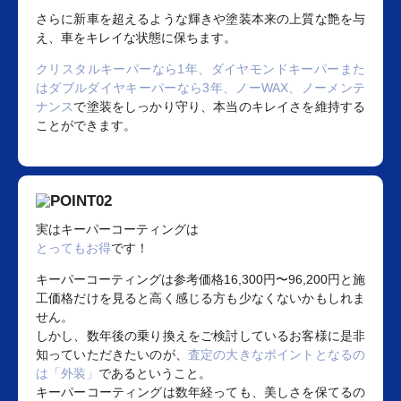
さらに新車を超えるような輝きや塗装本来の上質な艶を与
え、車をキレイな状態に保ちます。
クリスタルキーパーなら1年、ダイヤモンドキーパーまた
はダブルダイヤキーパーなら3年、ノーWAX、ノーメンテ
ナンス
で塗装をしっかり守り、本当のキレイさを維持する
ことができます。
実はキーパーコーティングは
とってもお得
です！
キーパーコーティングは参考価格16,300円〜96,200円と施
工価格だけを見ると高く感じる方も少なくないかもしれま
せん。
しかし、数年後の乗り換えをご検討しているお客様に是非
知っていただきたいのが、
査定の大きなポイントとなるの
は「外装」
であるということ。
キーパーコーティングは数年経っても、美しさを保てるの