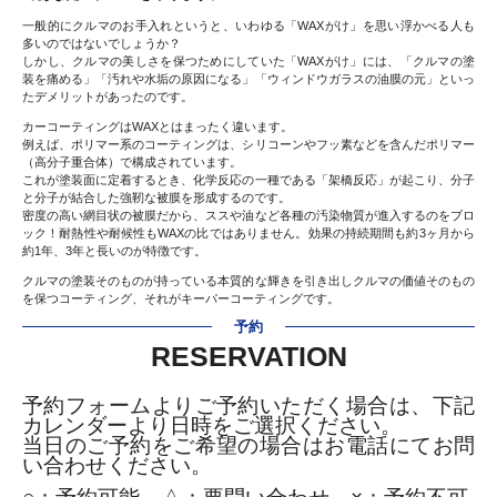
一般的にクルマのお手入れというと、いわゆる「WAXがけ」を思い浮かべる人も
多いのではないでしょうか？
しかし、クルマの美しさを保つためにしていた「WAXがけ」には、「クルマの塗
装を痛める」「汚れや水垢の原因になる」「ウィンドウガラスの油膜の元」といっ
たデメリットがあったのです。
カーコーティングはWAXとはまったく違います。
例えば、ポリマー系のコーティングは、シリコーンやフッ素などを含んだポリマー
（高分子重合体）で構成されています。
これが塗装面に定着するとき、化学反応の一種である「架橋反応」が起こり、分子
と分子が結合した強靭な被膜を形成するのです。
密度の高い網目状の被膜だから、ススや油など各種の汚染物質が進入するのをブロ
ック！耐熱性や耐候性もWAXの比ではありません。効果の持続期間も約3ヶ月から
約1年、3年と長いのが特徴です。
クルマの塗装そのものが持っている本質的な輝きを引き出しクルマの価値そのもの
を保つコーティング、それがキーパーコーティングです。
予約
RESERVATION
予約フォームよりご予約いただく場合は、下記
カレンダーより日時をご選択ください。
当日のご予約をご希望の場合はお電話にてお問
い合わせください。