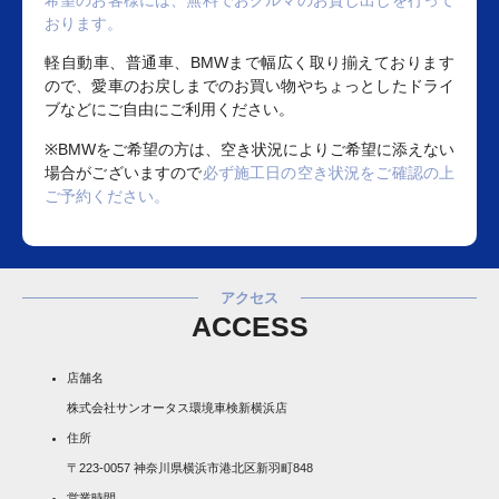
希望のお客様には、無料でおクルマのお貸し出しを行って
おります。
軽自動車、普通車、BMWまで幅広く取り揃えております
ので、愛車のお戻しまでのお買い物やちょっとしたドライ
ブなどにご自由にご利用ください。
※BMWをご希望の方は、空き状況によりご希望に添えない
場合がございますので
必ず施工日の空き状況をご確認の上
ご予約ください。
アクセス
ACCESS
店舗名
株式会社サンオータス環境車検新横浜店
住所
〒223-0057 神奈川県横浜市港北区新羽町848
営業時間