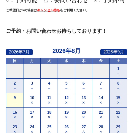
○：
予約可能 △：要問い合わせ ×：予約不可
ご希望日が×の場合は
キャンセル待ち
をご利用ください。
ご予約・お問い合わせお待ちしております！
2026年8月
2026年7月
2026年9月
日
月
火
水
木
金
土
1
－
2
3
4
5
6
7
8
－
－
－
－
－
－
－
9
10
11
12
13
14
15
－
×
×
×
×
×
×
16
17
18
19
20
21
22
×
×
×
×
×
×
×
23
24
25
26
27
28
29
×
×
△
×
△
△
×