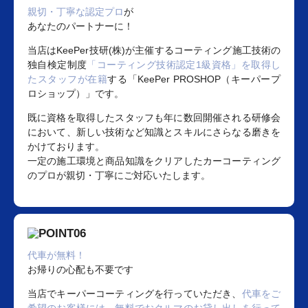
親切・丁寧な認定プロ
が
あなたのパートナーに！
当店はKeePer技研(株)が主催するコーティング施工技術の
独自検定制度
「コーティング技術認定1級資格」を取得し
たスタッフが在籍
する「KeePer PROSHOP（キーパープ
ロショップ）」です。
既に資格を取得したスタッフも年に数回開催される研修会
において、新しい技術など知識とスキルにさらなる磨きを
かけております。
一定の施工環境と商品知識をクリアしたカーコーティング
のプロが親切・丁寧にご対応いたします。
代車が無料！
お帰りの心配も不要です
当店でキーパーコーティングを行っていただき、
代車をご