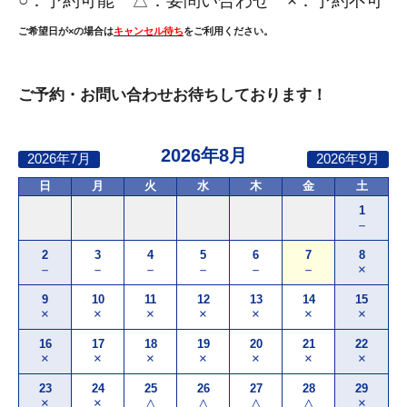
○：
予約可能 △：要問い合わせ ×：予約不可
ご希望日が×の場合は
キャンセル待ち
をご利用ください。
ご予約・お問い合わせお待ちしております！
2026年8月
2026年7月
2026年9月
日
月
火
水
木
金
土
1
－
2
3
4
5
6
7
8
－
－
－
－
－
－
×
9
10
11
12
13
14
15
×
×
×
×
×
×
×
16
17
18
19
20
21
22
×
×
×
×
×
×
×
23
24
25
26
27
28
29
×
×
△
△
△
△
×