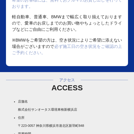
希望のお客様には、無料でおクルマのお貸し出しを行って
おります。
軽自動車、普通車、BMWまで幅広く取り揃えております
ので、愛車のお戻しまでのお買い物やちょっとしたドライ
ブなどにご自由にご利用ください。
※BMWをご希望の方は、空き状況によりご希望に添えない
場合がございますので
必ず施工日の空き状況をご確認の上
ご予約ください。
アクセス
ACCESS
店舗名
株式会社サンオータス環境車検新横浜店
住所
〒223-0057 神奈川県横浜市港北区新羽町848
営業時間