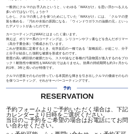
一般的にクルマのお手入れというと、いわゆる「WAXがけ」を思い浮かべる人も
多いのではないでしょうか？
しかし、クルマの美しさを保つためにしていた「WAXがけ」には、「クルマの塗
装を痛める」「汚れや水垢の原因になる」「ウィンドウガラスの油膜の元」といっ
たデメリットがあったのです。
カーコーティングはWAXとはまったく違います。
例えば、ポリマー系のコーティングは、シリコーンやフッ素などを含んだポリマー
（高分子重合体）で構成されています。
これが塗装面に定着するとき、化学反応の一種である「架橋反応」が起こり、分子
と分子が結合した強靭な被膜を形成するのです。
密度の高い網目状の被膜だから、ススや油など各種の汚染物質が進入するのをブロ
ック！耐熱性や耐候性もWAXの比ではありません。効果の持続期間も約3ヶ月から
約1年、3年と長いのが特徴です。
クルマの塗装そのものが持っている本質的な輝きを引き出しクルマの価値そのもの
を保つコーティング、それがキーパーコーティングです。
予約
RESERVATION
予約フォームよりご予約いただく場合は、下記
カレンダーより日時をご選択ください。
当日のご予約をご希望の場合はお電話にてお問
い合わせください。