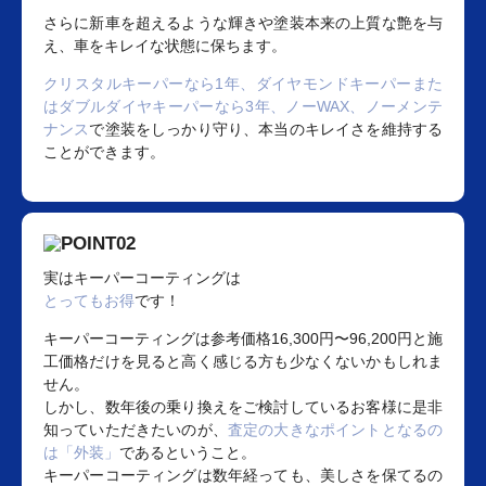
さらに新車を超えるような輝きや塗装本来の上質な艶を与
え、車をキレイな状態に保ちます。
クリスタルキーパーなら1年、ダイヤモンドキーパーまた
はダブルダイヤキーパーなら3年、ノーWAX、ノーメンテ
ナンス
で塗装をしっかり守り、本当のキレイさを維持する
ことができます。
実はキーパーコーティングは
とってもお得
です！
キーパーコーティングは参考価格16,300円〜96,200円と施
工価格だけを見ると高く感じる方も少なくないかもしれま
せん。
しかし、数年後の乗り換えをご検討しているお客様に是非
知っていただきたいのが、
査定の大きなポイントとなるの
は「外装」
であるということ。
キーパーコーティングは数年経っても、美しさを保てるの