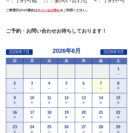
○：
予約可能 △：要問い合わせ ×：予約不可
ご希望日が×の場合は
キャンセル待ち
をご利用ください。
ご予約・お問い合わせお待ちしております！
2026年8月
2026年7月
2026年9月
日
月
火
水
木
金
土
1
－
2
3
4
5
6
7
8
－
－
－
－
－
－
×
9
10
11
12
13
14
15
×
×
×
×
×
×
×
16
17
18
19
20
21
22
×
×
×
×
×
×
×
23
24
25
26
27
28
29
×
×
△
△
△
△
×