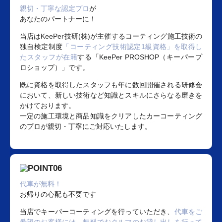
親切・丁寧な認定プロ
が
あなたのパートナーに！
当店はKeePer技研(株)が主催するコーティング施工技術の
独自検定制度
「コーティング技術認定1級資格」を取得し
たスタッフが在籍
する「KeePer PROSHOP（キーパープ
ロショップ）」です。
既に資格を取得したスタッフも年に数回開催される研修会
において、新しい技術など知識とスキルにさらなる磨きを
かけております。
一定の施工環境と商品知識をクリアしたカーコーティング
のプロが親切・丁寧にご対応いたします。
代車が無料！
お帰りの心配も不要です
当店でキーパーコーティングを行っていただき、
代車をご