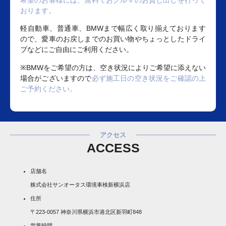
希望のお客様には、無料でおクルマのお貸し出しを行って
おります。
軽自動車、普通車、BMWまで幅広く取り揃えております
ので、愛車のお戻しまでのお買い物やちょっとしたドライ
ブなどにご自由にご利用ください。
※BMWをご希望の方は、空き状況によりご希望に添えない
場合がございますので
必ず施工日の空き状況をご確認の上
ご予約ください。
アクセス
ACCESS
店舗名
株式会社サンオータス環境車検新横浜店
住所
〒223-0057 神奈川県横浜市港北区新羽町848
営業時間