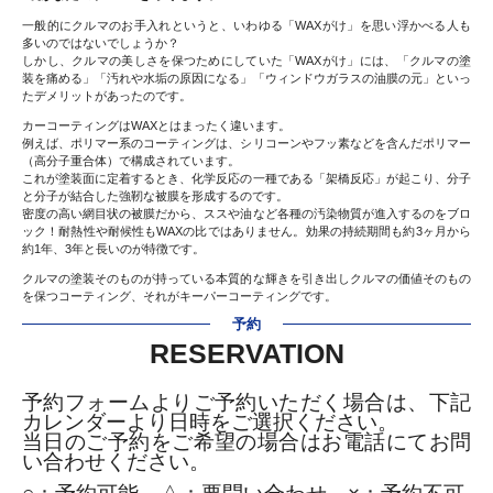
一般的にクルマのお手入れというと、いわゆる「WAXがけ」を思い浮かべる人も
多いのではないでしょうか？
しかし、クルマの美しさを保つためにしていた「WAXがけ」には、「クルマの塗
装を痛める」「汚れや水垢の原因になる」「ウィンドウガラスの油膜の元」といっ
たデメリットがあったのです。
カーコーティングはWAXとはまったく違います。
例えば、ポリマー系のコーティングは、シリコーンやフッ素などを含んだポリマー
（高分子重合体）で構成されています。
これが塗装面に定着するとき、化学反応の一種である「架橋反応」が起こり、分子
と分子が結合した強靭な被膜を形成するのです。
密度の高い網目状の被膜だから、ススや油など各種の汚染物質が進入するのをブロ
ック！耐熱性や耐候性もWAXの比ではありません。効果の持続期間も約3ヶ月から
約1年、3年と長いのが特徴です。
クルマの塗装そのものが持っている本質的な輝きを引き出しクルマの価値そのもの
を保つコーティング、それがキーパーコーティングです。
予約
RESERVATION
予約フォームよりご予約いただく場合は、下記
カレンダーより日時をご選択ください。
当日のご予約をご希望の場合はお電話にてお問
い合わせください。