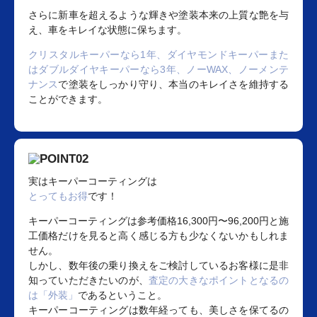
さらに新車を超えるような輝きや塗装本来の上質な艶を与
え、車をキレイな状態に保ちます。
クリスタルキーパーなら1年、ダイヤモンドキーパーまた
はダブルダイヤキーパーなら3年、ノーWAX、ノーメンテ
ナンス
で塗装をしっかり守り、本当のキレイさを維持する
ことができます。
実はキーパーコーティングは
とってもお得
です！
キーパーコーティングは参考価格16,300円〜96,200円と施
工価格だけを見ると高く感じる方も少なくないかもしれま
せん。
しかし、数年後の乗り換えをご検討しているお客様に是非
知っていただきたいのが、
査定の大きなポイントとなるの
は「外装」
であるということ。
キーパーコーティングは数年経っても、美しさを保てるの