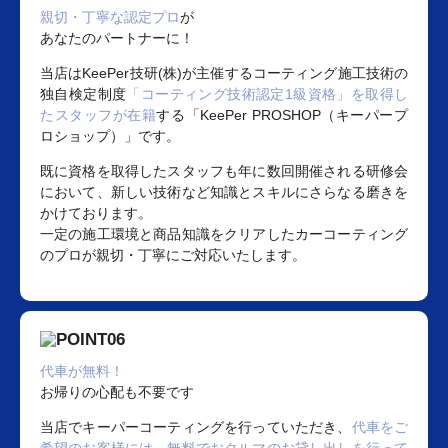
親切・丁寧な認定プロ
が
あなたのパートナーに！
当店はKeePer技研(株)が主催するコーティング施工技術の
独自検定制度
「コーティング技術認定1級資格」を取得し
たスタッフが在籍
する「KeePer PROSHOP（キーパープ
ロショップ）」です。
既に資格を取得したスタッフも年に数回開催される研修会
において、新しい技術など知識とスキルにさらなる磨きを
かけております。
一定の施工環境と商品知識をクリアしたカーコーティング
のプロが親切・丁寧にご対応いたします。
代車が無料！
お帰りの心配も不要です
当店でキーパーコーティングを行っていただき、
代車をご