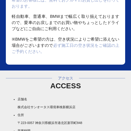
希望のお客様には、無料でおクルマのお貸し出しを行って
おります。
軽自動車、普通車、BMWまで幅広く取り揃えております
ので、愛車のお戻しまでのお買い物やちょっとしたドライ
ブなどにご自由にご利用ください。
※BMWをご希望の方は、空き状況によりご希望に添えない
場合がございますので
必ず施工日の空き状況をご確認の上
ご予約ください。
アクセス
ACCESS
店舗名
株式会社サンオータス環境車検新横浜店
住所
〒223-0057 神奈川県横浜市港北区新羽町848
営業時間