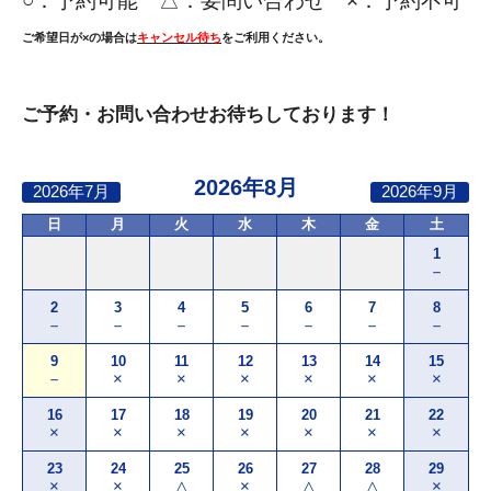
○：
予約可能 △：要問い合わせ ×：予約不可
ご希望日が×の場合は
キャンセル待ち
をご利用ください。
ご予約・お問い合わせお待ちしております！
2026年8月
2026年7月
2026年9月
日
月
火
水
木
金
土
1
－
2
3
4
5
6
7
8
－
－
－
－
－
－
－
9
10
11
12
13
14
15
－
×
×
×
×
×
×
16
17
18
19
20
21
22
×
×
×
×
×
×
×
23
24
25
26
27
28
29
×
×
△
×
△
△
×