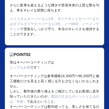
さらに新車を超えるような輝きや塗装本来の上質な艶を与
え、車をキレイな状態に保ちます。
クリスタルキーパーなら1年、ダイヤモンドキーパーまた
はダブルダイヤキーパーなら3年、ノーWAX、ノーメンテ
ナンス
で塗装をしっかり守り、本当のキレイさを維持する
ことができます。
実はキーパーコーティングは
とってもお得
です！
キーパーコーティングは参考価格16,300円〜96,200円と施
工価格だけを見ると高く感じる方も少なくないかもしれま
せん。
しかし、数年後の乗り換えをご検討しているお客様に是非
知っていただきたいのが、
査定の大きなポイントとなるの
は「外装」
であるということ。
キーパーコーティングは数年経っても、美しさを保てるの