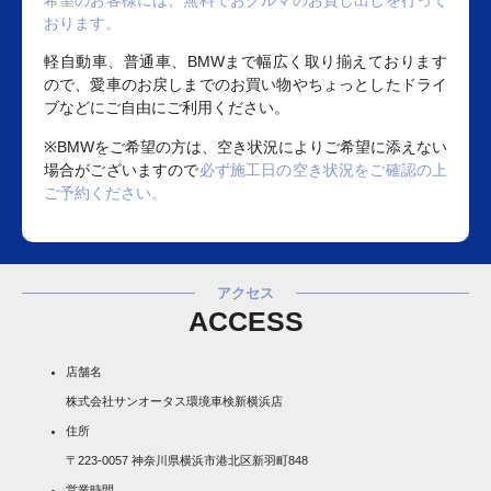
希望のお客様には、無料でおクルマのお貸し出しを行って
おります。
軽自動車、普通車、BMWまで幅広く取り揃えております
ので、愛車のお戻しまでのお買い物やちょっとしたドライ
ブなどにご自由にご利用ください。
※BMWをご希望の方は、空き状況によりご希望に添えない
場合がございますので
必ず施工日の空き状況をご確認の上
ご予約ください。
アクセス
ACCESS
店舗名
株式会社サンオータス環境車検新横浜店
住所
〒223-0057 神奈川県横浜市港北区新羽町848
営業時間