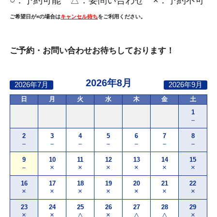
○：
予約可能 △：要問い合わせ ×：予約不可
ご希望日が×の場合は
キャンセル待ち
をご利用ください。
ご予約・お問い合わせお待ちしております！
2026年8月
2026年7月
2026年9月
日
月
火
水
木
金
土
1
－
2
3
4
5
6
7
8
－
－
－
－
－
－
－
9
10
11
12
13
14
15
－
×
×
×
×
×
×
16
17
18
19
20
21
22
×
×
×
×
×
×
×
23
24
25
26
27
28
29
×
×
△
×
△
△
×