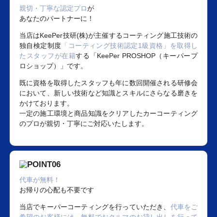
親切・丁寧な認定プロ
が
あなたのパートナーに！
当店はKeePer技研(株)が主催するコーティング施工技術の
独自検定制度
「コーティング技術認定1級資格」を取得し
たスタッフが在籍
する「KeePer PROSHOP（キーパープ
ロショップ）」です。
既に資格を取得したスタッフも年に数回開催される研修会
において、新しい技術など知識とスキルにさらなる磨きを
かけております。
一定の施工環境と商品知識をクリアしたカーコーティング
のプロが親切・丁寧にご対応いたします。
代車が無料！
お帰りの心配も不要です
当店でキーパーコーティングを行っていただき、
代車をご