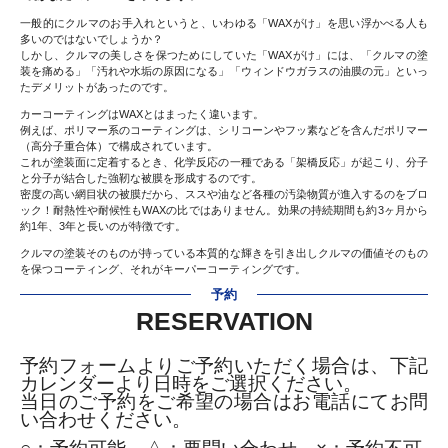
一般的にクルマのお手入れというと、いわゆる「WAXがけ」を思い浮かべる人も
多いのではないでしょうか？
しかし、クルマの美しさを保つためにしていた「WAXがけ」には、「クルマの塗
装を痛める」「汚れや水垢の原因になる」「ウィンドウガラスの油膜の元」といっ
たデメリットがあったのです。
カーコーティングはWAXとはまったく違います。
例えば、ポリマー系のコーティングは、シリコーンやフッ素などを含んだポリマー
（高分子重合体）で構成されています。
これが塗装面に定着するとき、化学反応の一種である「架橋反応」が起こり、分子
と分子が結合した強靭な被膜を形成するのです。
密度の高い網目状の被膜だから、ススや油など各種の汚染物質が進入するのをブロ
ック！耐熱性や耐候性もWAXの比ではありません。効果の持続期間も約3ヶ月から
約1年、3年と長いのが特徴です。
クルマの塗装そのものが持っている本質的な輝きを引き出しクルマの価値そのもの
を保つコーティング、それがキーパーコーティングです。
予約
RESERVATION
予約フォームよりご予約いただく場合は、下記
カレンダーより日時をご選択ください。
当日のご予約をご希望の場合はお電話にてお問
い合わせください。