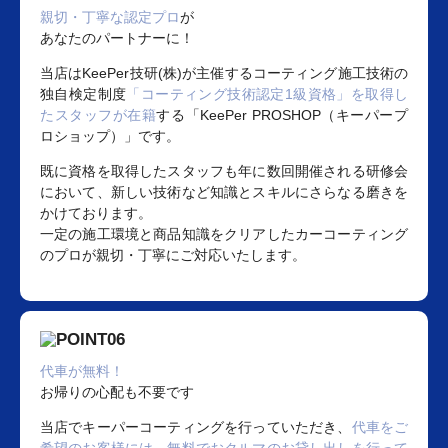
親切・丁寧な認定プロ
が
あなたのパートナーに！
当店はKeePer技研(株)が主催するコーティング施工技術の
独自検定制度
「コーティング技術認定1級資格」を取得し
たスタッフが在籍
する「KeePer PROSHOP（キーパープ
ロショップ）」です。
既に資格を取得したスタッフも年に数回開催される研修会
において、新しい技術など知識とスキルにさらなる磨きを
かけております。
一定の施工環境と商品知識をクリアしたカーコーティング
のプロが親切・丁寧にご対応いたします。
代車が無料！
お帰りの心配も不要です
当店でキーパーコーティングを行っていただき、
代車をご