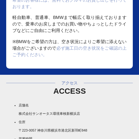
希望のお客様には、無料でおクルマのお貸し出しを行って
おります。
軽自動車、普通車、BMWまで幅広く取り揃えております
ので、愛車のお戻しまでのお買い物やちょっとしたドライ
ブなどにご自由にご利用ください。
※BMWをご希望の方は、空き状況によりご希望に添えない
場合がございますので
必ず施工日の空き状況をご確認の上
ご予約ください。
アクセス
ACCESS
店舗名
株式会社サンオータス環境車検新横浜店
住所
〒223-0057 神奈川県横浜市港北区新羽町848
営業時間