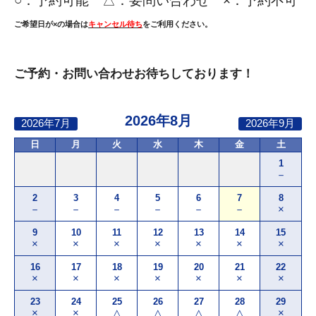
○：
予約可能 △：要問い合わせ ×：予約不可
ご希望日が×の場合は
キャンセル待ち
をご利用ください。
ご予約・お問い合わせお待ちしております！
2026年8月
2026年7月
2026年9月
日
月
火
水
木
金
土
1
－
2
3
4
5
6
7
8
－
－
－
－
－
－
×
9
10
11
12
13
14
15
×
×
×
×
×
×
×
16
17
18
19
20
21
22
×
×
×
×
×
×
×
23
24
25
26
27
28
29
×
×
△
△
△
△
×