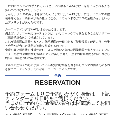
一般的にクルマのお手入れというと、いわゆる「WAXがけ」を思い浮かべる人も
多いのではないでしょうか？
しかし、クルマの美しさを保つためにしていた「WAXがけ」には、「クルマの塗
装を痛める」「汚れや水垢の原因になる」「ウィンドウガラスの油膜の元」といっ
たデメリットがあったのです。
カーコーティングはWAXとはまったく違います。
例えば、ポリマー系のコーティングは、シリコーンやフッ素などを含んだポリマー
（高分子重合体）で構成されています。
これが塗装面に定着するとき、化学反応の一種である「架橋反応」が起こり、分子
と分子が結合した強靭な被膜を形成するのです。
密度の高い網目状の被膜だから、ススや油など各種の汚染物質が進入するのをブロ
ック！耐熱性や耐候性もWAXの比ではありません。効果の持続期間も約3ヶ月から
約1年、3年と長いのが特徴です。
クルマの塗装そのものが持っている本質的な輝きを引き出しクルマの価値そのもの
を保つコーティング、それがキーパーコーティングです。
予約
RESERVATION
予約フォームよりご予約いただく場合は、下記
カレンダーより日時をご選択ください。
当日のご予約をご希望の場合はお電話にてお問
い合わせください。