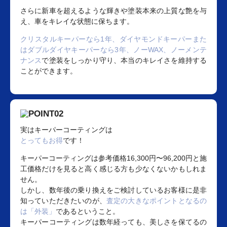
さらに新車を超えるような輝きや塗装本来の上質な艶を与
え、車をキレイな状態に保ちます。
クリスタルキーパーなら1年、ダイヤモンドキーパーまた
はダブルダイヤキーパーなら3年、ノーWAX、ノーメンテ
ナンス
で塗装をしっかり守り、本当のキレイさを維持する
ことができます。
実はキーパーコーティングは
とってもお得
です！
キーパーコーティングは参考価格16,300円〜96,200円と施
工価格だけを見ると高く感じる方も少なくないかもしれま
せん。
しかし、数年後の乗り換えをご検討しているお客様に是非
知っていただきたいのが、
査定の大きなポイントとなるの
は「外装」
であるということ。
キーパーコーティングは数年経っても、美しさを保てるの