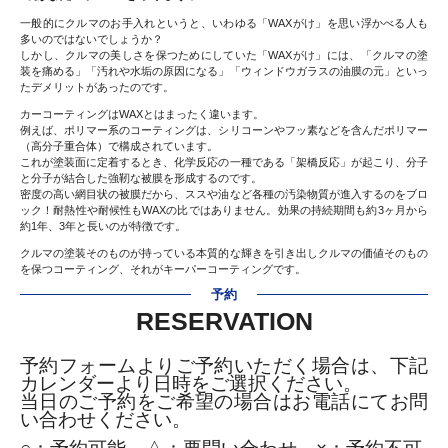
一般的にクルマのお手入れというと、いわゆる「WAXがけ」を思い浮かべる人も
多いのではないでしょうか？
しかし、クルマの美しさを保つためにしていた「WAXがけ」には、「クルマの塗
装を痛める」「汚れや水垢の原因になる」「ウィンドウガラスの油膜の元」といっ
たデメリットがあったのです。
カーコーティングはWAXとはまったく違います。
例えば、ポリマー系のコーティングは、シリコーンやフッ素などを含んだポリマー
（高分子重合体）で構成されています。
これが塗装面に定着するとき、化学反応の一種である「架橋反応」が起こり、分子
と分子が結合した強靭な被膜を形成するのです。
密度の高い網目状の被膜だから、ススや油など各種の汚染物質が進入するのをブロ
ック！耐熱性や耐候性もWAXの比ではありません。効果の持続期間も約3ヶ月から
約1年、3年と長いのが特徴です。
クルマの塗装そのものが持っている本質的な輝きを引き出しクルマの価値そのもの
を保つコーティング、それがキーパーコーティングです。
予約
RESERVATION
予約フォームよりご予約いただく場合は、下記
カレンダーより日時をご選択ください。
当日のご予約をご希望の場合はお電話にてお問
い合わせください。