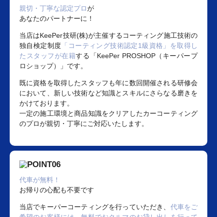
親切・丁寧な認定プロ
が
あなたのパートナーに！
当店はKeePer技研(株)が主催するコーティング施工技術の
独自検定制度
「コーティング技術認定1級資格」を取得し
たスタッフが在籍
する「KeePer PROSHOP（キーパープ
ロショップ）」です。
既に資格を取得したスタッフも年に数回開催される研修会
において、新しい技術など知識とスキルにさらなる磨きを
かけております。
一定の施工環境と商品知識をクリアしたカーコーティング
のプロが親切・丁寧にご対応いたします。
代車が無料！
お帰りの心配も不要です
当店でキーパーコーティングを行っていただき、
代車をご