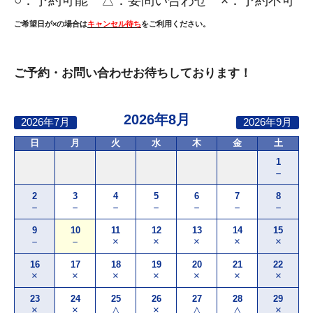
○：
予約可能 △：要問い合わせ ×：予約不可
ご希望日が×の場合は
キャンセル待ち
をご利用ください。
ご予約・お問い合わせお待ちしております！
2026年8月
2026年7月
2026年9月
日
月
火
水
木
金
土
1
－
2
3
4
5
6
7
8
－
－
－
－
－
－
－
9
10
11
12
13
14
15
－
－
×
×
×
×
×
16
17
18
19
20
21
22
×
×
×
×
×
×
×
23
24
25
26
27
28
29
×
×
△
×
△
△
×