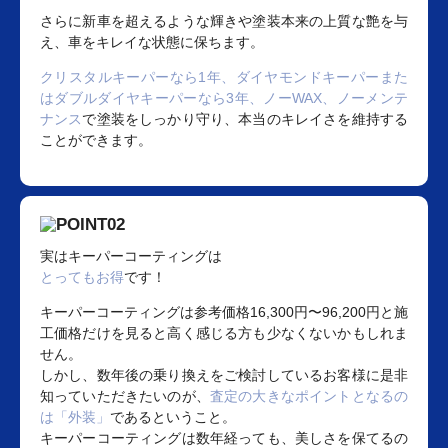
さらに新車を超えるような輝きや塗装本来の上質な艶を与
え、車をキレイな状態に保ちます。
クリスタルキーパーなら1年、ダイヤモンドキーパーまた
はダブルダイヤキーパーなら3年、ノーWAX、ノーメンテ
ナンス
で塗装をしっかり守り、本当のキレイさを維持する
ことができます。
実はキーパーコーティングは
とってもお得
です！
キーパーコーティングは参考価格16,300円〜96,200円と施
工価格だけを見ると高く感じる方も少なくないかもしれま
せん。
しかし、数年後の乗り換えをご検討しているお客様に是非
知っていただきたいのが、
査定の大きなポイントとなるの
は「外装」
であるということ。
キーパーコーティングは数年経っても、美しさを保てるの