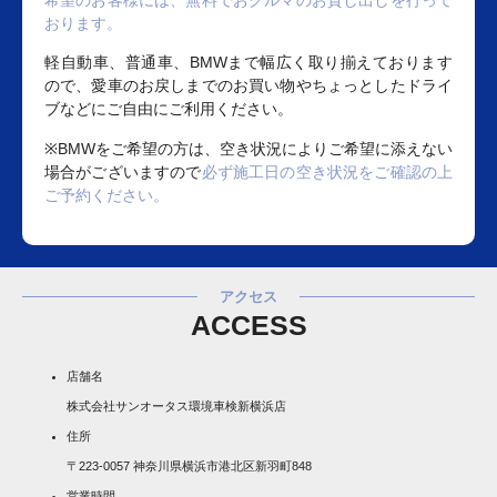
希望のお客様には、無料でおクルマのお貸し出しを行って
おります。
軽自動車、普通車、BMWまで幅広く取り揃えております
ので、愛車のお戻しまでのお買い物やちょっとしたドライ
ブなどにご自由にご利用ください。
※BMWをご希望の方は、空き状況によりご希望に添えない
場合がございますので
必ず施工日の空き状況をご確認の上
ご予約ください。
アクセス
ACCESS
店舗名
株式会社サンオータス環境車検新横浜店
住所
〒223-0057 神奈川県横浜市港北区新羽町848
営業時間