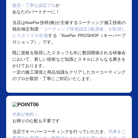
親切・丁寧な認定プロ
が
あなたのパートナーに！
当店はKeePer技研(株)が主催するコーティング施工技術の
独自検定制度
「コーティング技術認定1級資格」を取得し
たスタッフが在籍
する「KeePer PROSHOP（キーパープ
ロショップ）」です。
既に資格を取得したスタッフも年に数回開催される研修会
において、新しい技術など知識とスキルにさらなる磨きを
かけております。
一定の施工環境と商品知識をクリアしたカーコーティング
のプロが親切・丁寧にご対応いたします。
代車が無料！
お帰りの心配も不要です
当店でキーパーコーティングを行っていただき、
代車をご