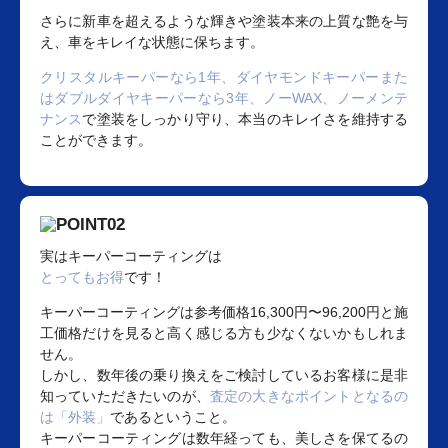
さらに新車を超えるような輝きや塗装本来の上質な艶を与
え、車をキレイな状態に保ちます。
クリスタルキーパーなら1年、ダイヤモンドキーパーまた
はダブルダイヤキーパーなら3年、ノーWAX、ノーメンテ
ナンス
で塗装をしっかり守り、本当のキレイさを維持する
ことができます。
実はキーパーコーティングは
とってもお得
です！
キーパーコーティングは参考価格16,300円〜96,200円と施
工価格だけを見ると高く感じる方も少なくないかもしれま
せん。
しかし、数年後の乗り換えをご検討しているお客様に是非
知っていただきたいのが、
査定の大きなポイントとなるの
は「外装」
であるということ。
キーパーコーティングは数年経っても、美しさを保てるの