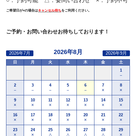
○：
予約可能 △：要問い合わせ ×：予約不可
ご希望日が×の場合は
キャンセル待ち
をご利用ください。
ご予約・お問い合わせお待ちしております！
2026年8月
2026年7月
2026年9月
日
月
火
水
木
金
土
1
－
2
3
4
5
6
7
8
－
－
－
－
－
×
×
9
10
11
12
13
14
15
×
×
×
×
×
×
×
16
17
18
19
20
21
22
×
×
×
×
×
×
×
23
24
25
26
27
28
29
×
×
△
△
△
△
×