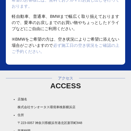
希望のお客様には、無料でおクルマのお貸し出しを行って
おります。
軽自動車、普通車、BMWまで幅広く取り揃えております
ので、愛車のお戻しまでのお買い物やちょっとしたドライ
ブなどにご自由にご利用ください。
※BMWをご希望の方は、空き状況によりご希望に添えない
場合がございますので
必ず施工日の空き状況をご確認の上
ご予約ください。
アクセス
ACCESS
店舗名
株式会社サンオータス環境車検新横浜店
住所
〒223-0057 神奈川県横浜市港北区新羽町848
営業時間