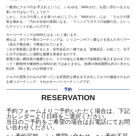
一般的にクルマのお手入れというと、いわゆる「WAXがけ」を思い浮かべる人も
多いのではないでしょうか？
しかし、クルマの美しさを保つためにしていた「WAXがけ」には、「クルマの塗
装を痛める」「汚れや水垢の原因になる」「ウィンドウガラスの油膜の元」といっ
たデメリットがあったのです。
カーコーティングはWAXとはまったく違います。
例えば、ポリマー系のコーティングは、シリコーンやフッ素などを含んだポリマー
（高分子重合体）で構成されています。
これが塗装面に定着するとき、化学反応の一種である「架橋反応」が起こり、分子
と分子が結合した強靭な被膜を形成するのです。
密度の高い網目状の被膜だから、ススや油など各種の汚染物質が進入するのをブロ
ック！耐熱性や耐候性もWAXの比ではありません。効果の持続期間も約3ヶ月から
約1年、3年と長いのが特徴です。
クルマの塗装そのものが持っている本質的な輝きを引き出しクルマの価値そのもの
を保つコーティング、それがキーパーコーティングです。
予約
RESERVATION
予約フォームよりご予約いただく場合は、下記
カレンダーより日時をご選択ください。
当日のご予約をご希望の場合はお電話にてお問
い合わせください。