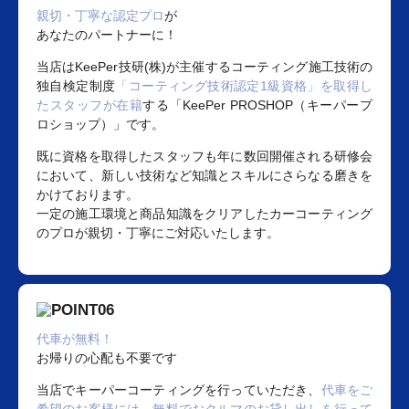
親切・丁寧な認定プロ
が
あなたのパートナーに！
当店はKeePer技研(株)が主催するコーティング施工技術の
独自検定制度
「コーティング技術認定1級資格」を取得し
たスタッフが在籍
する「KeePer PROSHOP（キーパープ
ロショップ）」です。
既に資格を取得したスタッフも年に数回開催される研修会
において、新しい技術など知識とスキルにさらなる磨きを
かけております。
一定の施工環境と商品知識をクリアしたカーコーティング
のプロが親切・丁寧にご対応いたします。
代車が無料！
お帰りの心配も不要です
当店でキーパーコーティングを行っていただき、
代車をご