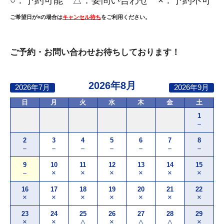
○：
予約可能 △：要問い合わせ ×：予約不可
ご希望日が×の場合は
キャンセル待ち
をご利用ください。
ご予約・お問い合わせお待ちしております！
2026年8月
2026年7月
2026年9月
日
月
火
水
木
金
土
1
－
2
3
4
5
6
7
8
－
－
－
－
－
－
－
9
10
11
12
13
14
15
－
×
×
×
×
×
×
16
17
18
19
20
21
22
×
×
×
×
×
×
×
23
24
25
26
27
28
29
×
×
△
×
△
△
×