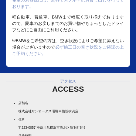
希望のお客様には、無料でおクルマのお貸し出しを行って
おります。
軽自動車、普通車、BMWまで幅広く取り揃えております
ので、愛車のお戻しまでのお買い物やちょっとしたドライ
ブなどにご自由にご利用ください。
※BMWをご希望の方は、空き状況によりご希望に添えない
場合がございますので
必ず施工日の空き状況をご確認の上
ご予約ください。
アクセス
ACCESS
店舗名
株式会社サンオータス環境車検新横浜店
住所
〒223-0057 神奈川県横浜市港北区新羽町848
営業時間