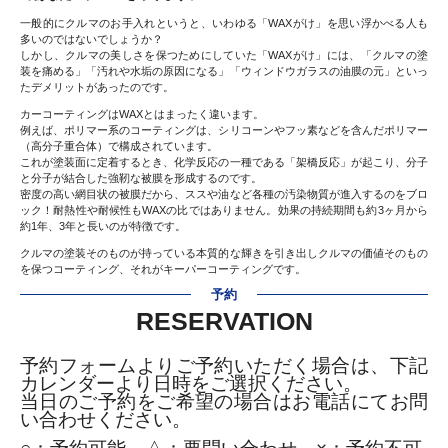
一般的にクルマのお手入れというと、いわゆる「WAXがけ」を思い浮かべる人も
多いのではないでしょうか？
しかし、クルマの美しさを保つためにしていた「WAXがけ」には、「クルマの塗
装を痛める」「汚れや水垢の原因になる」「ウィンドウガラスの油膜の元」といっ
たデメリットがあったのです。
カーコーティングはWAXとはまったく違います。
例えば、ポリマー系のコーティングは、シリコーンやフッ素などを含んだポリマー
（高分子重合体）で構成されています。
これが塗装面に定着するとき、化学反応の一種である「架橋反応」が起こり、分子
と分子が結合した強靭な被膜を形成するのです。
密度の高い網目状の被膜だから、ススや油など各種の汚染物質が進入するのをブロ
ック！耐熱性や耐候性もWAXの比ではありません。効果の持続期間も約3ヶ月から
約1年、3年と長いのが特徴です。
クルマの塗装そのものが持っている本質的な輝きを引き出しクルマの価値そのもの
を保つコーティング、それがキーパーコーティングです。
予約
RESERVATION
予約フォームよりご予約いただく場合は、下記
カレンダーより日時をご選択ください。
当日のご予約をご希望の場合はお電話にてお問
い合わせください。