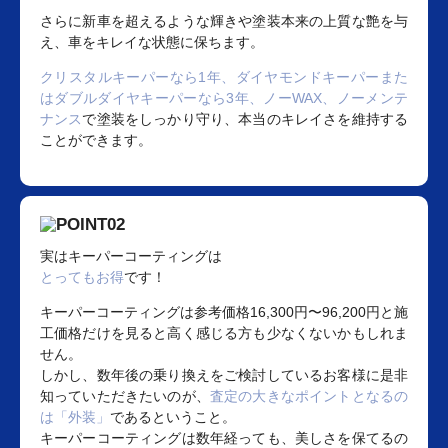
さらに新車を超えるような輝きや塗装本来の上質な艶を与
え、車をキレイな状態に保ちます。
クリスタルキーパーなら1年、ダイヤモンドキーパーまた
はダブルダイヤキーパーなら3年、ノーWAX、ノーメンテ
ナンス
で塗装をしっかり守り、本当のキレイさを維持する
ことができます。
実はキーパーコーティングは
とってもお得
です！
キーパーコーティングは参考価格16,300円〜96,200円と施
工価格だけを見ると高く感じる方も少なくないかもしれま
せん。
しかし、数年後の乗り換えをご検討しているお客様に是非
知っていただきたいのが、
査定の大きなポイントとなるの
は「外装」
であるということ。
キーパーコーティングは数年経っても、美しさを保てるの