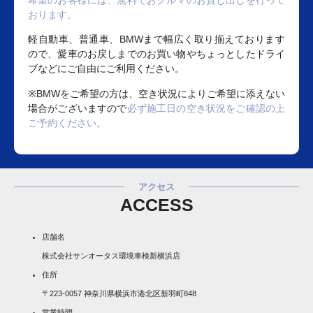
希望のお客様には、無料でおクルマのお貸し出しを行って
おります。
軽自動車、普通車、BMWまで幅広く取り揃えております
ので、愛車のお戻しまでのお買い物やちょっとしたドライ
ブなどにご自由にご利用ください。
※BMWをご希望の方は、空き状況によりご希望に添えない
場合がございますので
必ず施工日の空き状況をご確認の上
ご予約ください。
アクセス
ACCESS
店舗名
株式会社サンオータス環境車検新横浜店
住所
〒223-0057 神奈川県横浜市港北区新羽町848
営業時間