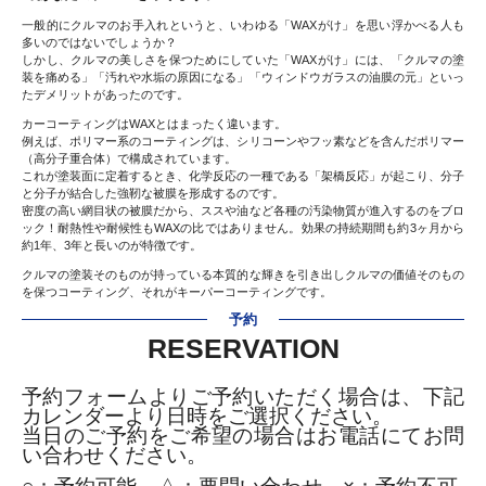
一般的にクルマのお手入れというと、いわゆる「WAXがけ」を思い浮かべる人も
多いのではないでしょうか？
しかし、クルマの美しさを保つためにしていた「WAXがけ」には、「クルマの塗
装を痛める」「汚れや水垢の原因になる」「ウィンドウガラスの油膜の元」といっ
たデメリットがあったのです。
カーコーティングはWAXとはまったく違います。
例えば、ポリマー系のコーティングは、シリコーンやフッ素などを含んだポリマー
（高分子重合体）で構成されています。
これが塗装面に定着するとき、化学反応の一種である「架橋反応」が起こり、分子
と分子が結合した強靭な被膜を形成するのです。
密度の高い網目状の被膜だから、ススや油など各種の汚染物質が進入するのをブロ
ック！耐熱性や耐候性もWAXの比ではありません。効果の持続期間も約3ヶ月から
約1年、3年と長いのが特徴です。
クルマの塗装そのものが持っている本質的な輝きを引き出しクルマの価値そのもの
を保つコーティング、それがキーパーコーティングです。
予約
RESERVATION
予約フォームよりご予約いただく場合は、下記
カレンダーより日時をご選択ください。
当日のご予約をご希望の場合はお電話にてお問
い合わせください。