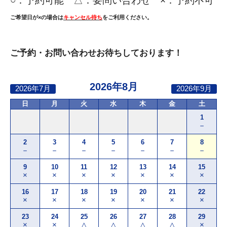
○：
予約可能 △：要問い合わせ ×：予約不可
ご希望日が×の場合は
キャンセル待ち
をご利用ください。
ご予約・お問い合わせお待ちしております！
2026年8月
2026年7月
2026年9月
日
月
火
水
木
金
土
1
－
2
3
4
5
6
7
8
－
－
－
－
－
－
－
9
10
11
12
13
14
15
×
×
×
×
×
×
×
16
17
18
19
20
21
22
×
×
×
×
×
×
×
23
24
25
26
27
28
29
×
×
△
△
△
△
×