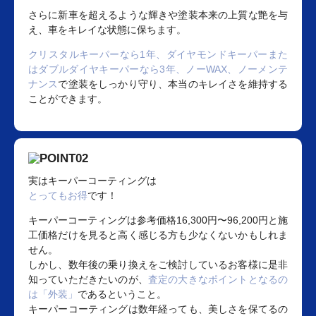
さらに新車を超えるような輝きや塗装本来の上質な艶を与
え、車をキレイな状態に保ちます。
クリスタルキーパーなら1年、ダイヤモンドキーパーまた
はダブルダイヤキーパーなら3年、ノーWAX、ノーメンテ
ナンス
で塗装をしっかり守り、本当のキレイさを維持する
ことができます。
実はキーパーコーティングは
とってもお得
です！
キーパーコーティングは参考価格16,300円〜96,200円と施
工価格だけを見ると高く感じる方も少なくないかもしれま
せん。
しかし、数年後の乗り換えをご検討しているお客様に是非
知っていただきたいのが、
査定の大きなポイントとなるの
は「外装」
であるということ。
キーパーコーティングは数年経っても、美しさを保てるの