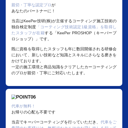
親切・丁寧な認定プロ
が
あなたのパートナーに！
当店はKeePer技研(株)が主催するコーティング施工技術の
独自検定制度
「コーティング技術認定1級資格」を取得し
たスタッフが在籍
する「KeePer PROSHOP（キーパープ
ロショップ）」です。
既に資格を取得したスタッフも年に数回開催される研修会
において、新しい技術など知識とスキルにさらなる磨きを
かけております。
一定の施工環境と商品知識をクリアしたカーコーティング
のプロが親切・丁寧にご対応いたします。
代車が無料！
お帰りの心配も不要です
当店でキーパーコーティングを行っていただき、
代車をご